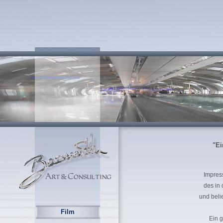
"Ei
Impres
des in 
und beli
Film
Ein 