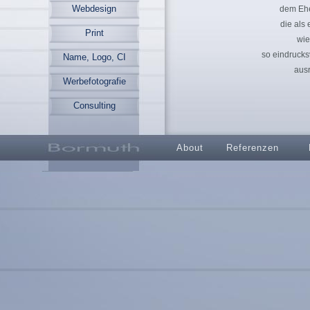
Webdesign
dem Ehe
die als
Print
wie
so eindrucksv
Name, Logo, CI
aus
Werbefotografie
Consulting
About
Referenzen